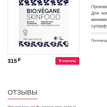
Произв
Для ко
миними
суперф
Производ
₽
315
В корзину
ОТЗЫВЫ
Oтзывов пока нет. Вы можете стать первым.