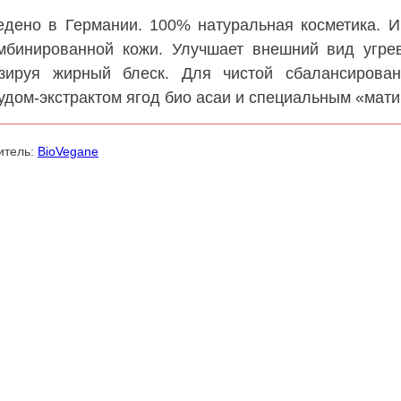
едено в Германии. 100% натуральная косметика. 
мбинированной кожи. Улучшает внешний вид угре
зируя жирный блеск. Для чистой сбалансирова
удом-экстрактом ягод био асаи и специальным «мат
итель:
BioVegane