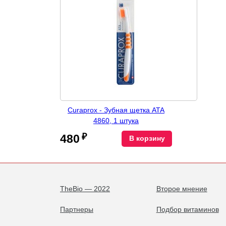
Curaprox - Зубная щетка ATA
4860, 1 штука
₽
480
В корзину
TheBio — 2022
Второе мнение
Партнеры
Подбор витаминов