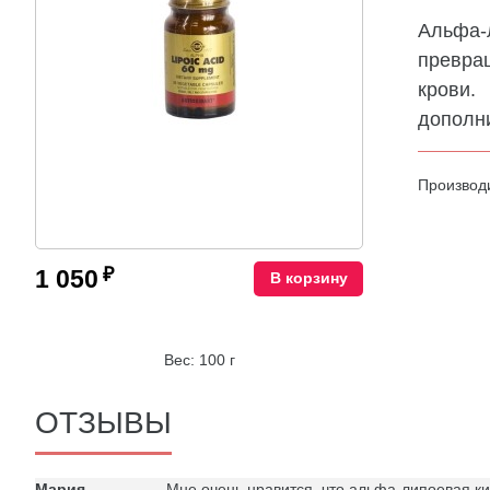
Альфа-
превращ
крови.
дополни
Производ
₽
1 050
В корзину
Вес: 100 г
ОТЗЫВЫ
Мария
Мне очень нравится, что альфа-липоевая кис