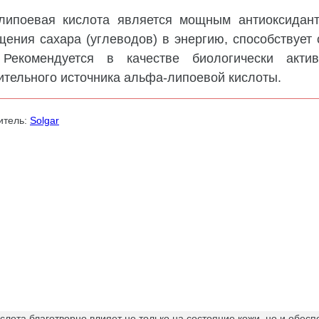
липоевая кислота является мощным антиоксидант
ения сахара (углеводов) в энергию, способствует
 Рекомендуется в качестве биологически акт
тельного источника альфа-липоевой кислоты.
итель:
Solgar
лота благотворно влияет не только на состояние кожи, но и обесп