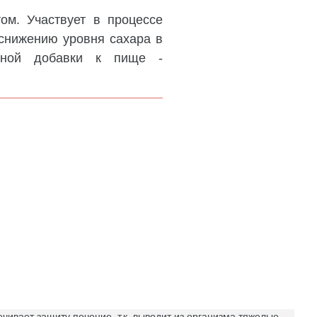
ом. Участвует в процессе
 снижению уровня сахара в
ивной добавки к пище -
ечивает защиту печение, т.к. выводит из организма тяжелые