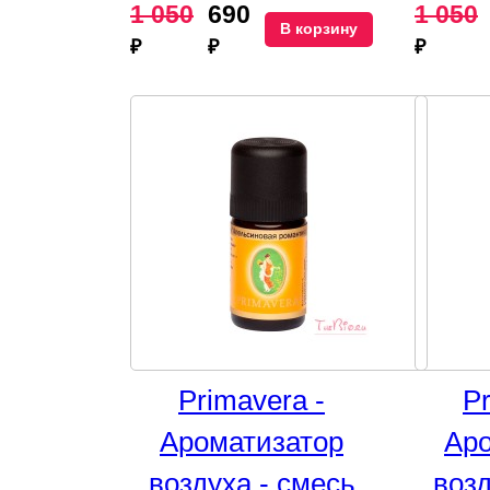
1 050
690
1 050
В корзину
₽
₽
₽
Primavera -
Pr
Ароматизатор
Аро
воздуха - смесь
возд