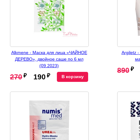
Alkmene - Маска для лица «ЧАЙНОЕ
Argiletz
ДЕРЕВО», двойное саше по 6 мл
ма
(09.2023)
₽
890
₽
₽
270
190
В корзину