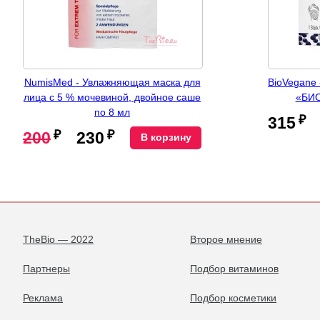
NumisMed - Увлажняющая маска для
BioVegane 
лица с 5 % мочевиной, двойное саше
«БИО
по 8 мл
₽
315
₽
₽
200
230
В корзину
TheBio — 2022
Второе мнение
Партнеры
Подбор витаминов
Реклама
Подбор косметики