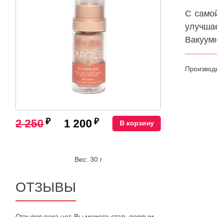
С самой
улучша
Вакуум
Производ
₽
₽
2 250
1 200
В корзину
Вес: 30 г
ОТЗЫВЫ
Oтзывов пока нет. Вы можете стать первым.