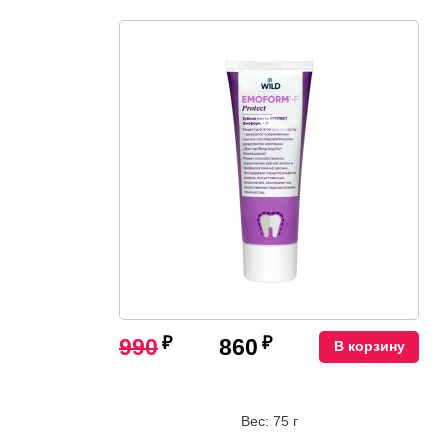
₽
₽
990
860
В корзину
Вес: 75 г