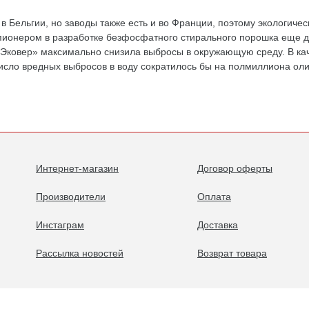
 Бельгии, но заводы также есть и во Франции, поэтому экологичес
пионером в разработке безфосфатного стирального порошка еще д
Эковер» максимально снизила выбросы в окружающую среду. В кач
число вредных выбросов в воду сократилось бы на полмиллиона ол
Интернет-магазин
Договор оферты
Производители
Оплата
Инстаграм
Доставка
Рассылка новостей
Возврат товара